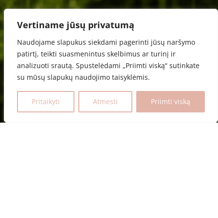
LAIKAS KARTU
Vertiname jūsų privatumą
PAŽINTI • TOBULĖTI • PRAMOGAUTI
Naudojame slapukus siekdami pagerinti jūsų naršymo
patirtį, teikti suasmenintus skelbimus ar turinį ir
analizuoti srautą. Spustelėdami „Priimti viską“ sutinkate
VEIKLOS
su mūsų slapukų naudojimo taisyklėmis.
Pritaikyti
Atmesti
Priimti viską
KAS MES?
LAIKAS KARTU
idėja, gimusi siekiant suteikti