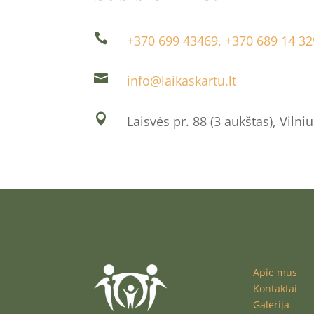

+370 699 43469, +370 689 14 32

info@laikaskartu.lt

Laisvės pr. 88 (3 aukštas), Vilni
Apie mus
Kontaktai
Galerija