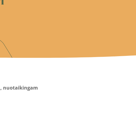
I
am, nuotaikingam
!