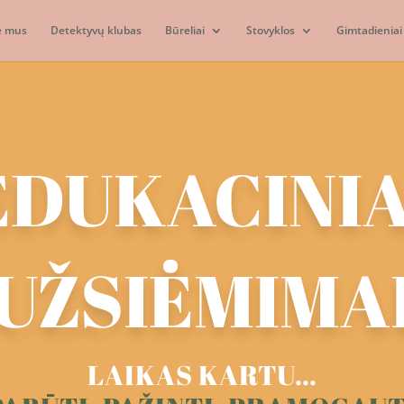
e mus
Detektyvų klubas
Būreliai
Stovyklos
Gimtadieniai 
EDUKACINIA
UŽSIĖMIMA
LAIKAS KARTU…