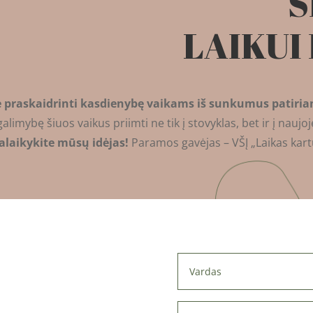
S
LAIKUI
praskaidrinti kasdienybę vaikams iš sunkumus patirianč
mybę šiuos vaikus priimti ne tik į stovyklas, bet ir į naujoje
palaikykite mūsų idėjas!
Paramos gavėjas – VŠĮ „Laikas kart