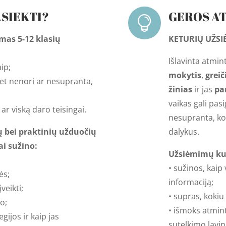
ASIEKTI?
GEROS AT

mas 5-12 klasių
KETURIŲ UŽSI
Išlavinta atmin
aip;
mokytis
,
greič
 bet nenori ar nesupranta,
žinias
ir jas
pa
vaikas gali pasi
, ar viską daro teisingai.
nesupranta, ko
ų bei praktinių užduočių
dalykus.
ai sužino:
Užsiėmimų kur
• sužinos, kaip
ės;
informaciją;
įveikti;
• supras, kokiu
lo;
• išmoks atmin
egijos ir kaip jas
sutelkimo lavi