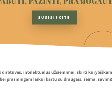
PABŪTI, PAŽINTI, PRAMOGAUT
SUSISIEKITE
s dirbtuvės, intelektualūs užsiėmimai, skirti kūrybišk
bei prasmingam laikui kartu su draugais, šeima, savimi