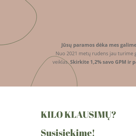
Jūsų paramos dėka mes galime 
Nuo 2021 metų rudens jau turime gali
veiklas.
Skirkite 1,2% savo GPM ir 
KILO KLAUSIMŲ?
Susisiekime!