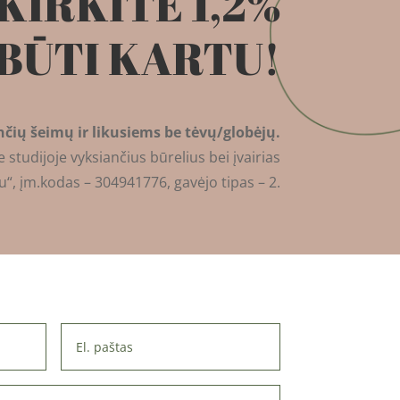
KIRKITE 1,2%
 BŪTI KARTU!
ių šeimų ir likusiems be tėvų/globėjų.
 studijoje vyksiančius būrelius bei įvairias
u“, įm.kodas – 304941776, gavėjo tipas – 2.