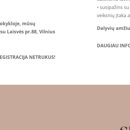
• susipažins su
veiksnių įtaka a
mokykloje, mūsų
Dalyvių amžiu
su Laisvės pr.88, Vilnius
DAUGIAU INFO
EGISTRACIJA NETRUKUS!