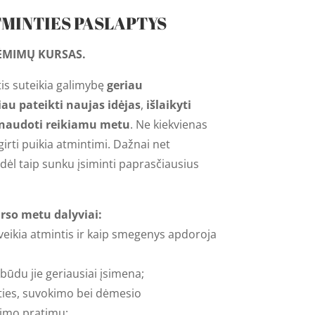
MINTIES PASLAPTYS
ĖMIMŲ KURSAS.
tis suteikia galimybę
geriau
iau pateikti naujas idėjas
,
išlaikyti
naudoti reikiamu metu
. Ne kiekvienas
girti puikia atmintimi. Dažnai net
dėl taip sunku įsiminti paprasčiausius
so metu dalyviai:
 veikia atmintis ir kaip smegenys apdoroja
 būdu jie geriausiai įsimena;
ties, suvokimo bei dėmesio
nimo pratimų;