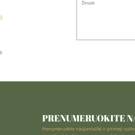
9
us
PRENUMERUOKITE NA
Prenumeruokite naujienlaiškį ir pirmieji suži