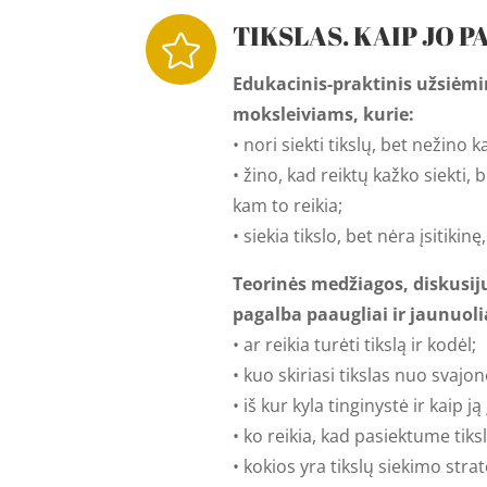
TIKSLAS. KAIP JO P

Edukacinis-praktinis užsiėmi
moksleiviams, kurie:
• nori siekti tikslų, bet nežino k
• žino, kad reiktų kažko siekti,
kam to reikia;
• siekia tikslo, bet nėra įsitikinę
Teorinės medžiagos, diskusij
pagalba paaugliai ir jaunuoli
• ar reikia turėti tikslą ir kodėl;
• kuo skiriasi tikslas nuo svajon
• iš kur kyla tinginystė ir kaip ją 
• ko reikia, kad pasiektume tiks
• kokios yra tikslų siekimo strat