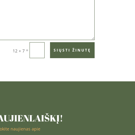
=
SIŲSTI ŽINUTĘ
12 + 7
UJIENLAIŠKĮ!
nokite naujienas apie