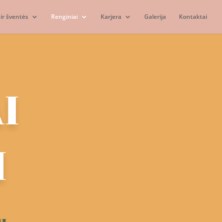
ir šventės
Renginiai
Karjera
Galerija
Kontaktai
I
I