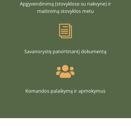
Apgyvendinimą (stovyklose su nakvyne) ir
maitinimą stovyklos metu
i
Savanorystę patvirtinantį dokumentą

Komandos palaikymą ir apmokymus