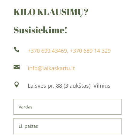
KILO KLAUSIMŲ?
Susisiekime!

+370 699 43469, +370 689 14 329

info@laikaskartu.lt

Laisvės pr. 88 (3 aukštas), Vilnius