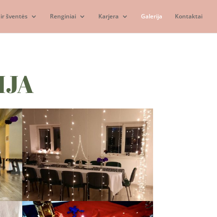
ir šventės
Renginiai
Karjera
Galerija
Kontaktai
IJA