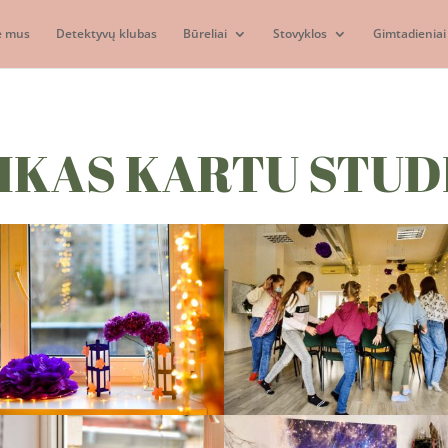
e mus
Detektyvų klubas
Būreliai
Stovyklos
Gimtadieniai 
IKAS KARTU STUD