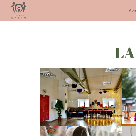
Api
LA